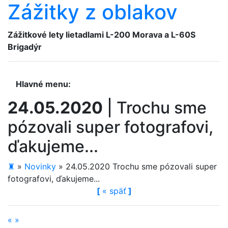
Zážitky z oblakov
Zážitkové lety lietadlami
L-200 Morava a L-60S
Brigadýr
Hlavné menu:
24.05.2020
|
Trochu sme
pózovali super fotografovi,
ďakujeme...
♜
»
Novinky
»
24.05.2020 Trochu sme pózovali super
fotografovi, ďakujeme...
[
«
späť
]
«
»