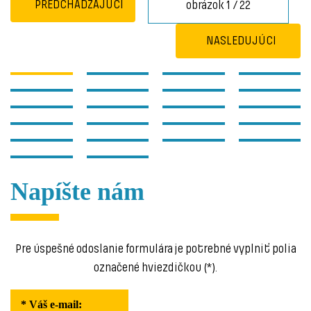
PREDCHÁDZAJÚCI
obrázok 1 / 22
NASLEDUJÚCI
Napíšte nám
Pre úspešné odoslanie formulára je potrebné vyplniť polia
označené hviezdičkou (*).
* Váš e-mail
: