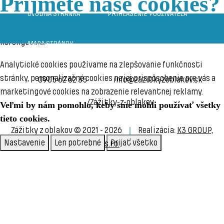
Príjmete naše cookies?
ÚVOD
PRIHLÁSENIE
Niektoré sú naozaj potrebné a bez nich by stránka vôbec
nefungovala.
MAPA
Analytické cookies používame na zlepšovanie funkčnosti
stránky, personalizačné cookies na jej prispôsobenie pre vás a
0905 62 62 35
info@zazitkyzoblakov.sk
marketingové cookies na zobrazenie relevantnej reklamy.
/Zážitky-z-oblakov
Veľmi by nám pomohlo, keby sme mohli používať všetky
tieto cookies.
Zážitky z oblakov © 2021 - 2026
Realizácia:
K3 GROUP,
Nastavenie
Len potrebné
Prijať všetko
s.r.o.
Zásady ochrany osobných údajov
Spracovanie osobných
údajov
Právne a prevádzkové informácie