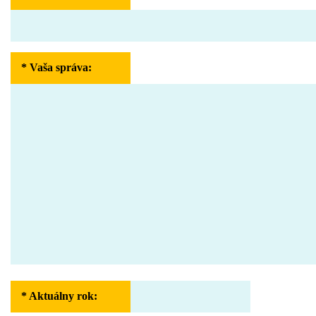
* Vaša správa
:
* Aktuálny rok
: