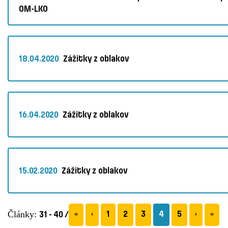
OM-LKO
18.04.2020
Zážitky z oblakov
16.04.2020
Zážitky z oblakov
15.02.2020
Zážitky z oblakov
Články:
«
« na začiatok
‹
« späť
strana
1
strana
2
strana
3
strana
4
(aktuálna)
strana
5
ďalej »
›
na k
»
31 - 40 / 42