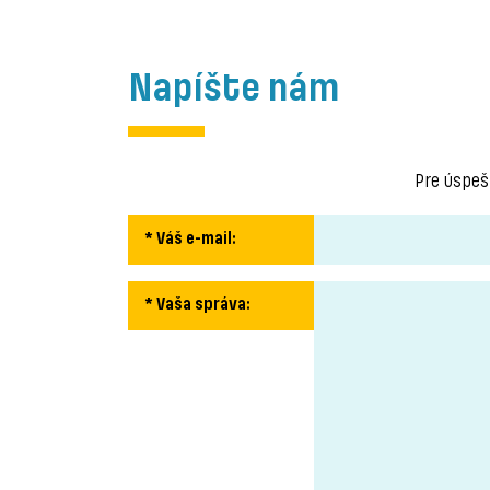
Napíšte nám
Pre úspeš
* Váš e-mail
:
* Vaša správa
: