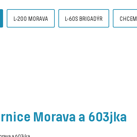
L-200 MORAVA
L-60S BRIGADÝR
CHCEM 
rnice Morava a 603jka
orava a 603jka