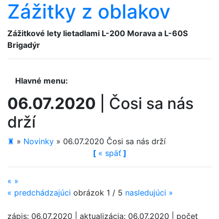
Zážitky z oblakov
Zážitkové lety lietadlami
L-200 Morava a L-60S
Brigadýr
Hlavné menu:
06.07.2020
|
Čosi sa nás
drží
♜
»
Novinky
»
06.07.2020 Čosi sa nás drží
[
«
späť
]
«
»
«
predchádzajúci
obrázok 1 / 5
nasledujúci
»
zápis: 06.07.2020 | aktualizácia: 06.07.2020 | počet