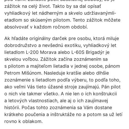
zážitok na celý život. Takto by sa dal opísať
vyhliadkový let nádherným a skvelo udržiavanýmli­
etadlom so skúseným pilotom. Tento zážitok môžete
absolvovať v každom ročnom období.
Ak hľadáte originálny darček pre osobu, ktorá miluje
dobrodružstvo a nevšednú exotiku, vyhliadkový let
lietadlom L-200 Morava alebo L-60S Brigadýr je
skvelou voľbou. Zážitok začína zoznámením sa
s pilotom a majiteľom lietadla v jednej osobe, pánom
Petrom Mišúnom. Nasleduje kratšie alebo dlhšie
zoznámenie s lietadlom podľa výberu, to podľa toho,
ako veľmi Vás tieto úžasné stroje zaujímajú. Pán pilot
o nich vie takmer všetko. A nie len o ich konštrukcii
a letových vlastnostiach, ale aj o ich zaujímavej
histórii. Počas tohto zoznámenia sa Vám dostane
krátkeho poučenia a inštruktáže no a potom sa už letí
rovno k oblakom.