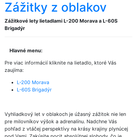
Zážitky z oblakov
Zážitkové lety lietadlami
L-200 Morava a L-60S
Brigadýr
Hlavné menu:
Pre viac informácií kliknite na lietadlo, ktoré Vás
zaujíma:
L-200 Morava
L-60S Brigadýr
Vyhliadkový let v oblakoch je úžasný zážitok nie len
pre milovníkov výšok a adrenalínu. Nadchne Vás
pohľad z vtáčej perspektívy na krásy krajiny plynúcej
pod Vami. Zakúsite pocit absolútnej slobody, čo je