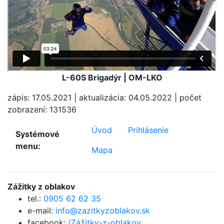
L-60S Brigadýr | OM-LKO
zápis: 17.05.2021 | aktualizácia: 04.05.2022 | počet
zobrazení: 131536
Úvod
Prihlásenie
Systémové
menu:
Mapa
Zážitky z oblakov
tel.:
0905 62 62 35
e-mail:
info@zazitkyzoblakov.sk
facebook:
/Zážitky-z-oblakov