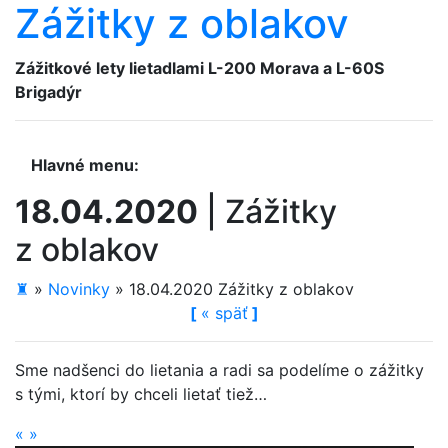
Zážitky z oblakov
Zážitkové lety lietadlami
L-200 Morava a L-60S
Brigadýr
Hlavné menu:
18.04.2020
|
Zážitky
z oblakov
♜
»
Novinky
»
18.04.2020 Zážitky z oblakov
[
«
späť
]
Sme nadšenci do lietania a radi sa podelíme o zážitky
s tými, ktorí by chceli lietať tiež…
«
»