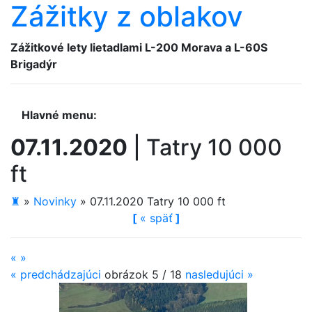
Zážitky z oblakov
Zážitkové lety lietadlami
L-200 Morava a L-60S
Brigadýr
Hlavné menu:
07.11.2020
|
Tatry 10 000
ft
♜
»
Novinky
»
07.11.2020 Tatry 10 000 ft
[
«
späť
]
«
»
«
predchádzajúci
obrázok 5 / 18
nasledujúci
»