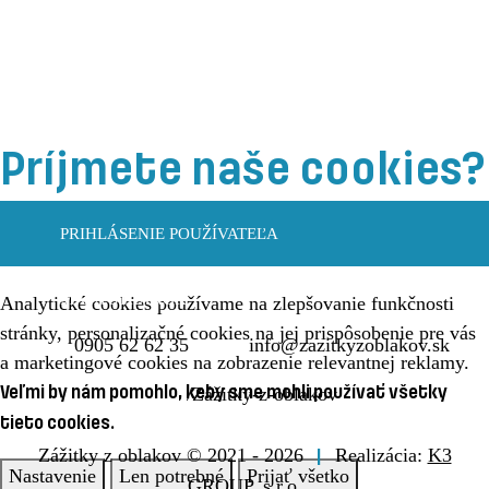
Príjmete naše cookies?
ÚVOD
Niektoré sú naozaj potrebné a bez nich by stránka vôbec
PRIHLÁSENIE
nefungovala.
MAPA
Analytické cookies používame na zlepšovanie funkčnosti
stránky, personalizačné cookies na jej prispôsobenie pre vás
0905 62 62 35
info@zazitkyzoblakov.sk
a marketingové cookies na zobrazenie relevantnej reklamy.
Veľmi by nám pomohlo, keby sme mohli používať všetky
/Zážitky-z-oblakov
tieto cookies.
Zážitky z oblakov © 2021 - 2026
Realizácia:
K3
Nastavenie
Len potrebné
Prijať všetko
GROUP, s.r.o.