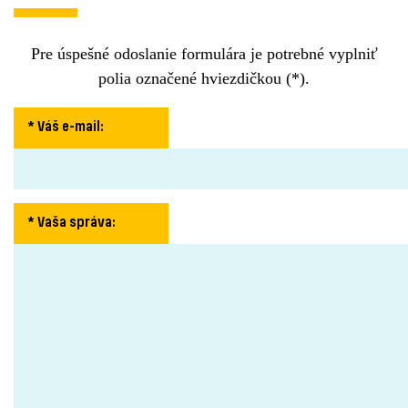
Pre úspešné odoslanie formulára je potrebné vyplniť
polia označené hviezdičkou (*).
* Váš e-mail
:
* Vaša správa
: