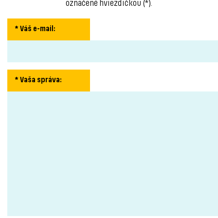
označené hviezdičkou (*).
* Váš e-mail
:
* Vaša správa
: