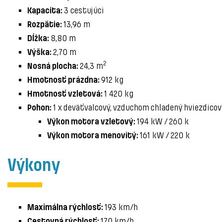
3 cestujúci
Kapacita:
13,96 m
Rozpätie:
8,80 m
Dĺžka:
2,70 m
Výška:
2
24,3 m
Nosná plocha:
912 kg
Hmotnosť prázdna:
1 420 kg
Hmotnosť vzletová:
1 x deväťvalcový, vzduchom chladený hviezdicov
Pohon:
194 kW / 260 k
Výkon motora vzletový:
161 kW / 220 k
Výkon motora menovitý:
Výkony
193 km/h
Maximálna rýchlosť:
170 km/h
Cestovná rýchlosť: