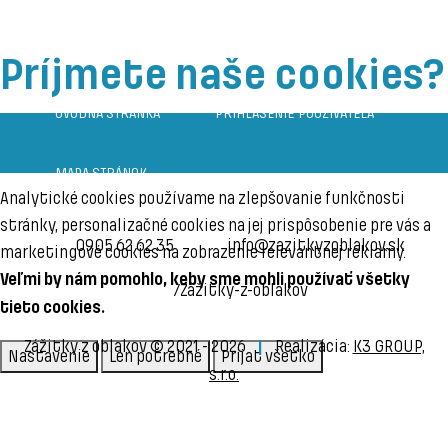
Príjmete naše cookies?
ÚVOD
PRIHLÁSENIE
Niektoré sú naozaj potrebné a bez nich by stránka vôbec
nefungovala.
MAPA
Analytické cookies používame na zlepšovanie funkčnosti
stránky, personalizačné cookies na jej prispôsobenie pre vás a
0905 62 62 35
info@zazitkyzoblakov.sk
marketingové cookies na zobrazenie relevantnej reklamy.
Veľmi by nám pomohlo, keby sme mohli používať všetky
/Zážitky-z-oblakov
tieto cookies.
Zážitky z oblakov © 2021 - 2026
Realizácia:
K3 GROUP,
Nastavenie
Len potrebné
Prijať všetko
s.r.o.
Zásady ochrany osobných údajov
Spracovanie osobných