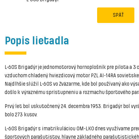
SPÄŤ
Popis lietadla
L-60S Brigadýr je jednomotorový hornoplošník pre pilota a 3
vzduchom chladený hviezdicový motor PZL AI-14RA sovietskej 
Najdlhšie slúžil L-60S vo Zväzarme, kde bol používaný ako vý
došlo k výraznému sprístupneniu a rozmachu športového pa
Prvý let bol uskutočnený 24. decembra 1953. Brigadýr bol vyr
bolo 273 kusov.
L-60S Brigadýr s imatrikuláciou OM-LKO dnes využívame pre
športových parašutistov, hlavne základného parašutistickéh