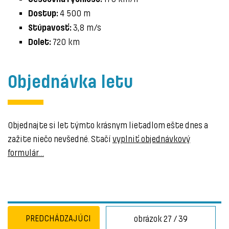
4 500 m
Dostup:
3,8 m/s
Stúpavosť:
720 km
Dolet:
Objednávka letu
Objednajte si let týmto krásnym lietadlom ešte dnes a
zažite niečo nevšedné. Stačí
vyplniť objednávkový
formulár…
PREDCHÁDZAJÚCI
obrázok 27 / 39